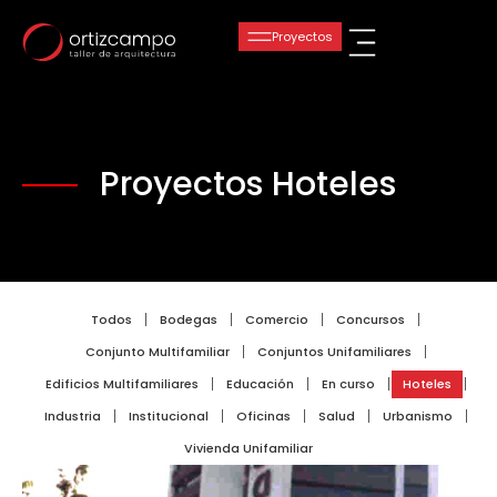
Proyectos Hoteles
Todos
Bodegas
Comercio
Concursos
Conjunto Multifamiliar
Conjuntos Unifamiliares
Edificios Multifamiliares
Educación
En curso
Hoteles
Industria
Institucional
Oficinas
Salud
Urbanismo
Vivienda Unifamiliar